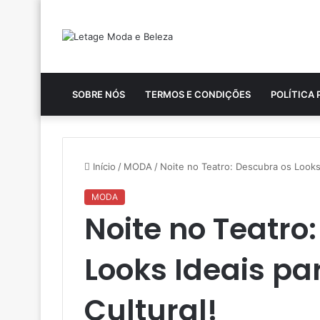
SOBRE NÓS
TERMOS E CONDIÇÕES
POLÍTICA 
Início
/
MODA
/
Noite no Teatro: Descubra os Looks 
MODA
Noite no Teatro
Looks Ideais p
Cultural!