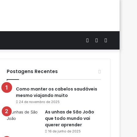
Artigo
Switch
Procurar
aleatório
skin
por
Postagens Recentes
Como manter os cabelos saudáveis
mesmo viajando muito
24 de novembro de 2025
As unhas de São João
que todo mundo vai
querer aprender
16 de junho de 2025