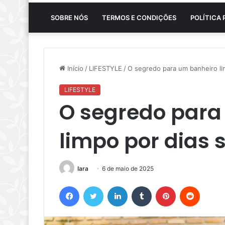
SOBRE NÓS
TERMOS E CONDIÇÕES
POLÍTICA 
Início
/
LIFESTYLE
/
O segredo para um banheiro li
LIFESTYLE
O segredo para
limpo por dias 
Iara
6 de maio de 2025
Facebook
Twitter
Linkedin
Tumblr
Pinterest
Reddit