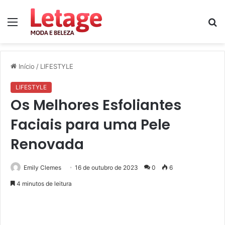
Menu
P
p
Início
/
LIFESTYLE
LIFESTYLE
Os Melhores Esfoliantes
Faciais para uma Pele
Renovada
Emily Clemes
16 de outubro de 2023
0
6
4 minutos de leitura