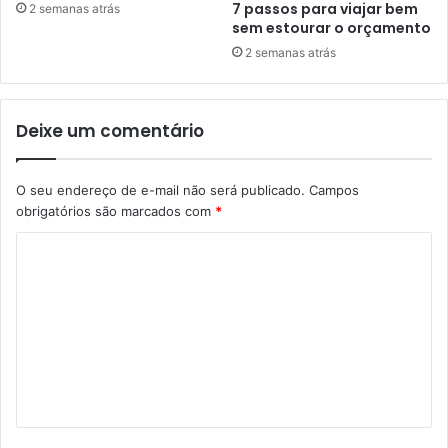
7 passos para viajar bem
2 semanas atrás
sem estourar o orçamento
2 semanas atrás
Deixe um comentário
O seu endereço de e-mail não será publicado.
Campos
obrigatórios são marcados com
*
C
o
m
e
n
t
á