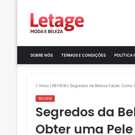
SOBRE NÓS
TERMOS E CONDIÇÕES
POLÍTICA 
Início
/
REVIEW
/
Segredos da Beleza Facial: Como 
REVIEW
Segredos da Be
Obter uma Pele