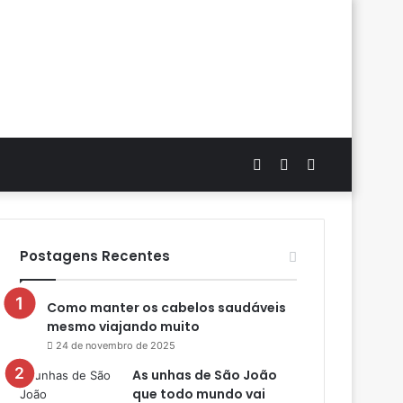
Artigo
Switch
Procurar
aleatório
skin
por
Postagens Recentes
Como manter os cabelos saudáveis
mesmo viajando muito
24 de novembro de 2025
As unhas de São João
que todo mundo vai