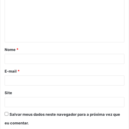
m
e
n
t
á
Nome
*
r
i
o
E-mail
*
*
Site
Salvar meus dados neste navegador para a próxima vez que
eu comentar.