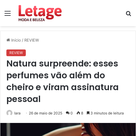
Menu
P
p
Início
/
REVIEW
REVIEW
Natura surpreende: esses
perfumes vão além do
cheiro e viram assinatura
pessoal
Iara
26 de maio de 2025
0
8
3 minutos de leitura