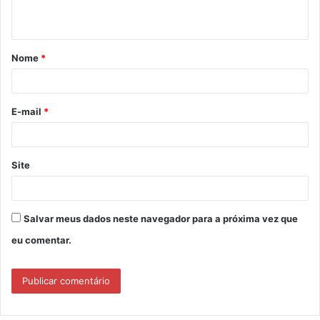
t
á
Nome
*
r
i
o
E-mail
*
*
Site
Salvar meus dados neste navegador para a próxima vez que
eu comentar.