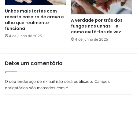
Unhas mais fortes com
receita caseira de cravo e
A verdade por trás dos
alho que realmente
fungos nas unhas – e
funciona
como evitá-los de vez
4 de junho de 2025
4 de junho de 2025
Deixe um comentário
O seu endereço de e-mail não será publicado.
Campos
obrigatórios são marcados com
*
C
o
m
e
n