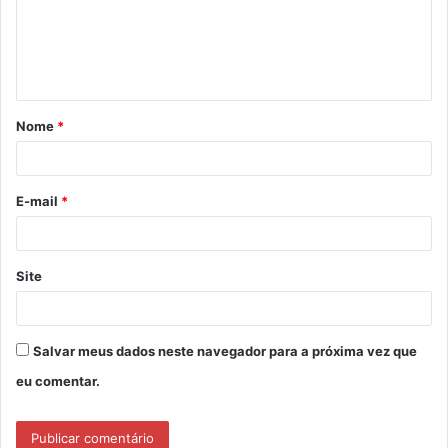
e
n
t
á
Nome
*
r
i
o
E-mail
*
*
Site
Salvar meus dados neste navegador para a próxima vez que
eu comentar.