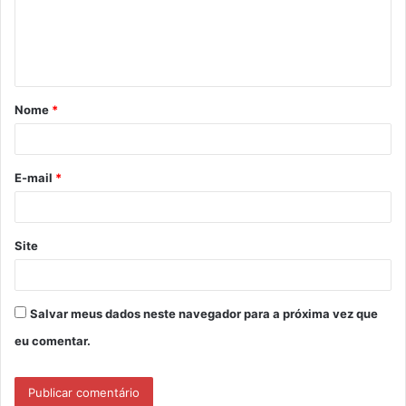
e
n
t
á
Nome
*
r
i
o
E-mail
*
*
Site
Salvar meus dados neste navegador para a próxima vez que
eu comentar.