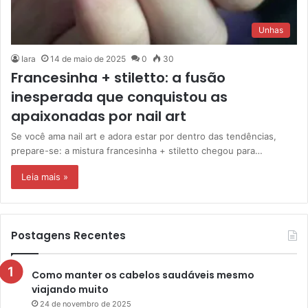
Unhas
Iara
14 de maio de 2025
0
30
Francesinha + stiletto: a fusão
inesperada que conquistou as
apaixonadas por nail art
Se você ama nail art e adora estar por dentro das tendências,
prepare-se: a mistura francesinha + stiletto chegou para…
Leia mais »
Postagens Recentes
Como manter os cabelos saudáveis mesmo
viajando muito
24 de novembro de 2025