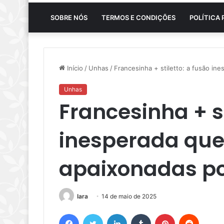
SOBRE NÓS
TERMOS E CONDIÇÕES
POLÍTICA 
Início
/
Unhas
/
Francesinha + stiletto: a fusão in
Unhas
Francesinha + st
inesperada que
apaixonadas por
Iara
14 de maio de 2025
Facebook
Twitter
Linkedin
Tumblr
Pinterest
Reddit