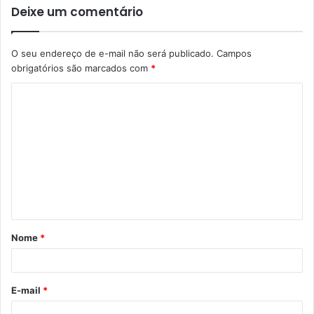
Deixe um comentário
O seu endereço de e-mail não será publicado.
Campos
obrigatórios são marcados com
*
C
o
m
e
n
t
á
Nome
*
r
i
o
E-mail
*
*