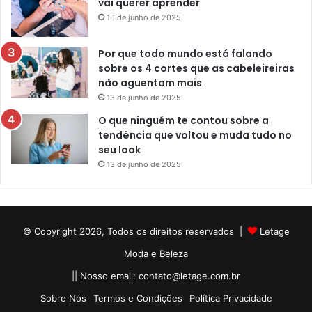
vai querer aprender
16 de junho de 2025
Por que todo mundo está falando
sobre os 4 cortes que as cabeleireiras
não aguentam mais
13 de junho de 2025
O que ninguém te contou sobre a
tendência que voltou e muda tudo no
seu look
13 de junho de 2025
© Copyright 2026, Todos os direitos reservados |
Letage
Moda e Beleza
|| Nosso email:
contato@letage.com.br
Sobre Nós
Termos e Condições
Política Privacidade