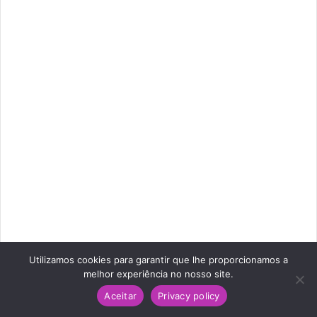
Utilizamos cookies para garantir que lhe proporcionamos a
melhor experiência no nosso site.
Unhas Almond curtas
Aceitar
Privacy policy
As unhas almond curtas são uma ótima opção para quem
Facebook
Twitter
Pinterest
Reddit
WhatsApp
Telegram