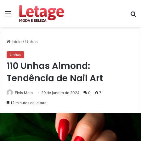
Menu
P
p
Início
/
Unhas
Unhas
110 Unhas Almond:
Tendência de Nail Art
Elvis Melo
29 de janeiro de 2024
0
7
12 minutos de leitura