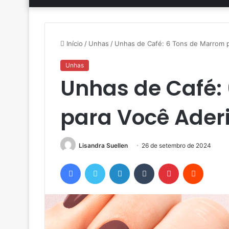
Início
/
Unhas
/
Unhas de Café: 6 Tons de Marrom p
Unhas
Unhas de Café:
para Você Aderi
Lisandra Suellen
26 de setembro de 2024
Facebook
Twitter
Linkedin
Tumblr
Pinterest
Reddit