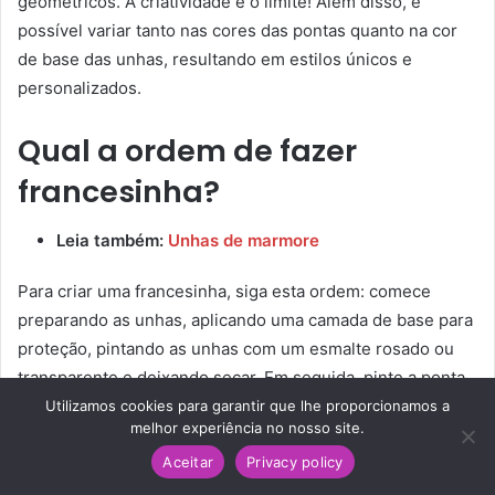
geométricos. A criatividade é o limite! Além disso, é
possível variar tanto nas cores das pontas quanto na cor
de base das unhas, resultando em estilos únicos e
personalizados.
Qual a ordem de fazer
francesinha?
Leia também:
Unhas de marmore
Para criar uma francesinha, siga esta ordem: comece
preparando as unhas, aplicando uma camada de base para
proteção, pintando as unhas com um esmalte rosado ou
transparente e deixando secar. Em seguida, pinte a ponta
branca da unha em um arco suave com esmalte branco
Utilizamos cookies para garantir que lhe proporcionamos a
melhor experiência no nosso site.
para francesinha, podendo usar guias ou fita adesiva.
Aceitar
Privacy policy
Reforce a ponta, se necessário, com uma segunda camada
do esmalte branco. Por fim, finalize com uma camada de
Facebook
Twitter
Pinterest
Reddit
WhatsApp
Telegram