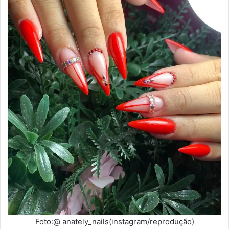
Foto:@ anately_nails(instagram/reprodução)