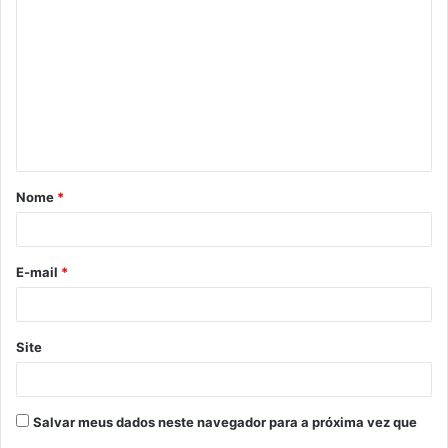
o
m
e
n
t
á
Nome
*
r
i
o
E-mail
*
*
Site
Salvar meus dados neste navegador para a próxima vez que