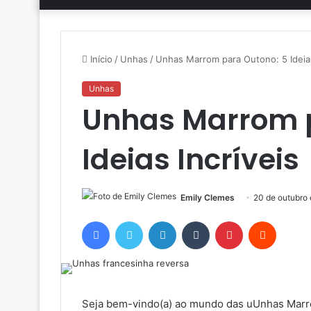
Início
/
Unhas
/
Unhas Marrom para Outono: 5 Ideias
Unhas
Unhas Marrom p
Ideias Incríveis
Emily Clemes
20 de outubro
Facebook
Twitter
Linkedin
Tumblr
Pinterest
Reddit
Seja bem-vindo(a) ao mundo das uUnhas Marr