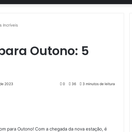
 Incríveis
ara Outono: 5
 de 2023
0
36
3 minutos de leitura
om para Outono! Com a chegada da nova estação, é