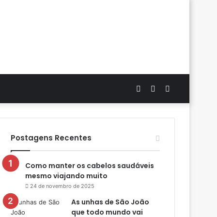
Artigo
Switch
Procurar
aleatório
skin
por
Postagens Recentes
Como manter os cabelos saudáveis
mesmo viajando muito
24 de novembro de 2025
As unhas de São João
que todo mundo vai