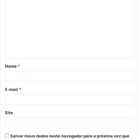
C
o
m
e
n
t
á
Nome
*
r
i
o
E-mail
*
*
Site
Salvar meus dados neste navegador para a próxima vez que