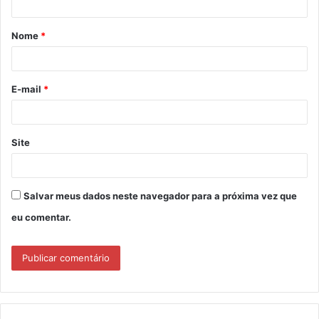
á
Nome
*
r
i
o
E-mail
*
*
Site
Salvar meus dados neste navegador para a próxima vez que
eu comentar.