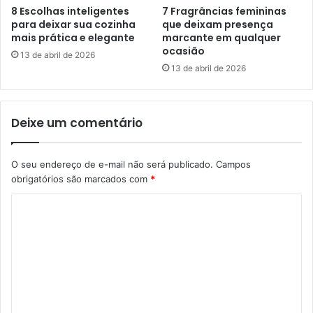
8 Escolhas inteligentes
7 Fragrâncias femininas
para deixar sua cozinha
que deixam presença
mais prática e elegante
marcante em qualquer
ocasião
13 de abril de 2026
13 de abril de 2026
Deixe um comentário
O seu endereço de e-mail não será publicado.
Campos
obrigatórios são marcados com
*
C
o
m
e
n
t