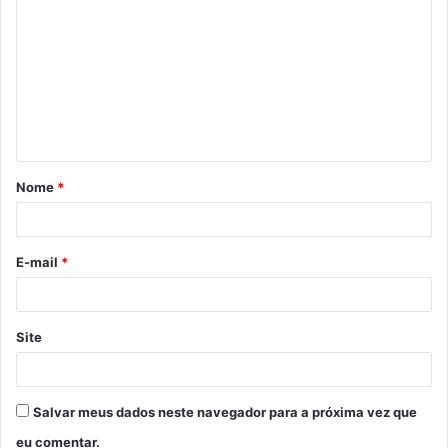
o
m
e
n
t
á
Nome
*
r
i
o
E-mail
*
*
Site
Salvar meus dados neste navegador para a próxima vez que
eu comentar.