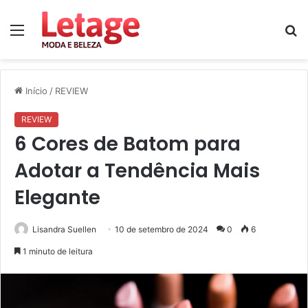
Menu
P
p
Início
/
REVIEW
REVIEW
6 Cores de Batom para
Adotar a Tendência Mais
Elegante
Lisandra Suellen
10 de setembro de 2024
0
6
1 minuto de leitura