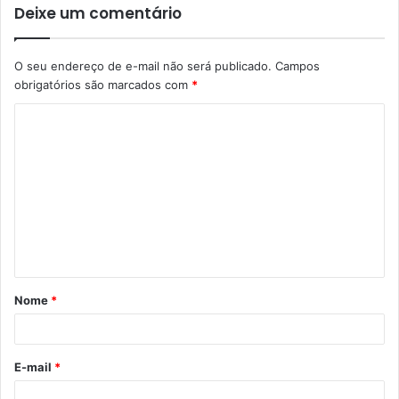
Deixe um comentário
O seu endereço de e-mail não será publicado.
Campos
obrigatórios são marcados com
*
C
o
m
e
n
t
á
Nome
*
r
i
o
E-mail
*
*