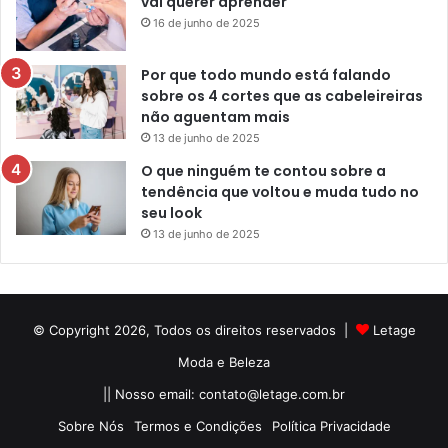
vai querer aprender
16 de junho de 2025
Por que todo mundo está falando
sobre os 4 cortes que as cabeleireiras
não aguentam mais
13 de junho de 2025
O que ninguém te contou sobre a
tendência que voltou e muda tudo no
seu look
13 de junho de 2025
© Copyright 2026, Todos os direitos reservados |
Letage
Moda e Beleza
|| Nosso email:
contato@letage.com.br
Sobre Nós
Termos e Condições
Política Privacidade