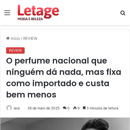
Menu
P
p
Início
/
REVIEW
REVIEW
O perfume nacional que
ninguém dá nada, mas fixa
como importado e custa
bem menos
Iara
26 de maio de 2025
0
9
3 minutos de leitura