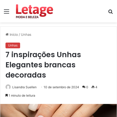
Menu
P
p
Início
/
Unhas
Unhas
7 inspirações Unhas
Elegantes brancas
decoradas
Lisandra Suellen
10 de setembro de 2024
0
4
1 minuto de leitura