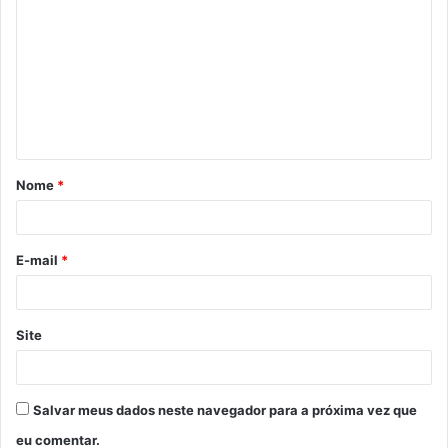
o
m
e
n
t
á
Nome
*
r
i
o
E-mail
*
*
Site
Salvar meus dados neste navegador para a próxima vez que
eu comentar.