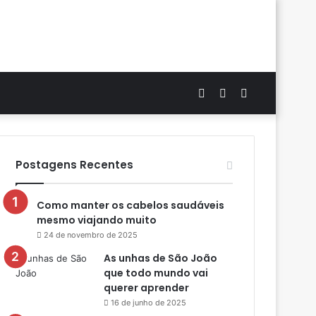
Artigo
Switch
Procurar
aleatório
skin
por
Postagens Recentes
Como manter os cabelos saudáveis
mesmo viajando muito
24 de novembro de 2025
As unhas de São João
que todo mundo vai
querer aprender
16 de junho de 2025