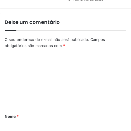
Deixe um comentário
O seu endereço de e-mail não será publicado.
Campos
obrigatórios são marcados com
*
C
o
m
e
n
t
á
Nome
*
r
i