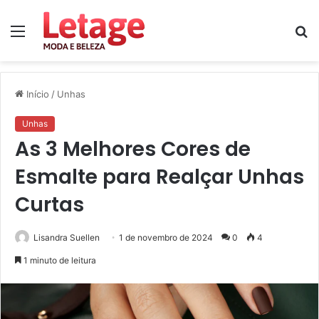
Menu
P
p
Início
/
Unhas
Unhas
As 3 Melhores Cores de
Esmalte para Realçar Unhas
Curtas
Lisandra Suellen
1 de novembro de 2024
0
4
1 minuto de leitura