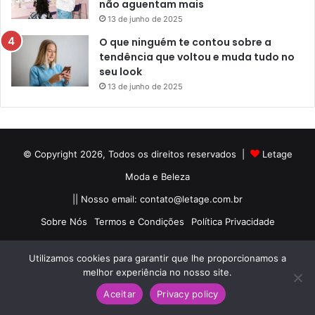
não aguentam mais
13 de junho de 2025
O que ninguém te contou sobre a
tendência que voltou e muda tudo no
seu look
13 de junho de 2025
© Copyright 2026, Todos os direitos reservados |
Letage
Moda e Beleza
|| Nosso email:
contato@letage.com.br
Sobre Nós
Termos e Condições
Política Privacidade
Facebook
Pinterest
Instagram
Utilizamos cookies para garantir que lhe proporcionamos a
melhor experiência no nosso site.
Aceitar
Privacy policy
Facebook
Twitter
Pinterest
Reddit
WhatsApp
Telegram