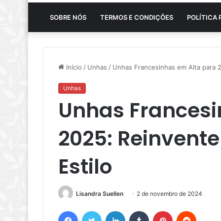
SOBRE NÓS
TERMOS E CONDIÇÕES
POLÍTICA 
Início
/
Unhas
/
Unhas Francesinhas em Alta para 2
Unhas
Unhas Francesi
2025: Reinvente
Estilo
Lisandra Suellen
2 de novembro de 2024
Facebook
Twitter
Linkedin
Tumblr
Pinterest
Reddit