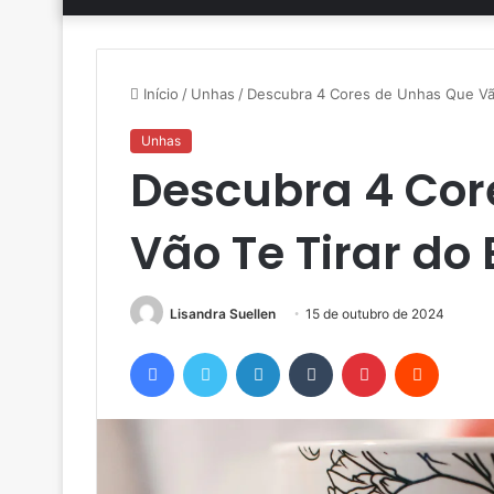
Início
/
Unhas
/
Descubra 4 Cores de Unhas Que Vão
Unhas
Descubra 4 Cor
Vão Te Tirar do
Lisandra Suellen
15 de outubro de 2024
Facebook
Twitter
Linkedin
Tumblr
Pinterest
Reddit