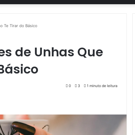
 Te Tirar do Básico
es de Unhas Que
 Básico
0
3
1 minuto de leitura