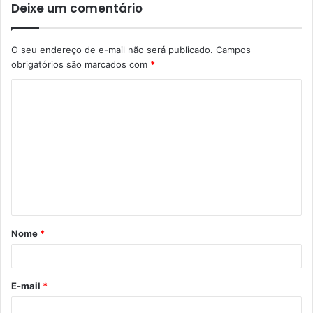
Deixe um comentário
O seu endereço de e-mail não será publicado.
Campos
obrigatórios são marcados com
*
C
o
m
e
n
t
á
Nome
*
r
i
o
E-mail
*
*