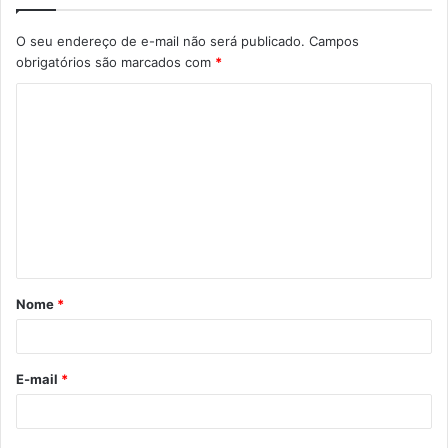
O seu endereço de e-mail não será publicado.
Campos
obrigatórios são marcados com
*
C
o
m
e
n
t
á
Nome
*
r
i
o
E-mail
*
*