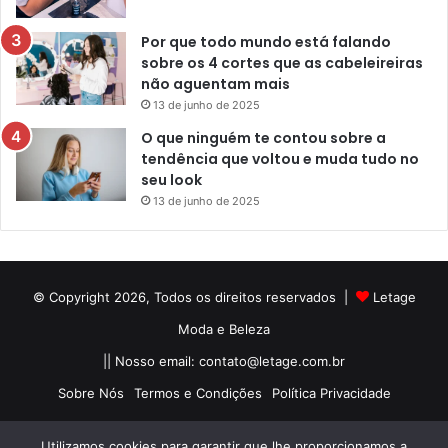
Por que todo mundo está falando
sobre os 4 cortes que as cabeleireiras
não aguentam mais
13 de junho de 2025
O que ninguém te contou sobre a
tendência que voltou e muda tudo no
seu look
13 de junho de 2025
© Copyright 2026, Todos os direitos reservados |
Letage
Moda e Beleza
|| Nosso email:
contato@letage.com.br
Sobre Nós
Termos e Condições
Política Privacidade
Facebook
Pinterest
Instagram
Utilizamos cookies para garantir que lhe proporcionamos a