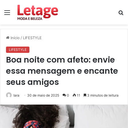
Menu
P
p
Início
/
LIFESTYLE
LIFESTYLE
Boa noite com afeto: envie
essa mensagem e encante
seus amigos
Iara
30 de maio de 2025
0
11
3 minutos de leitura