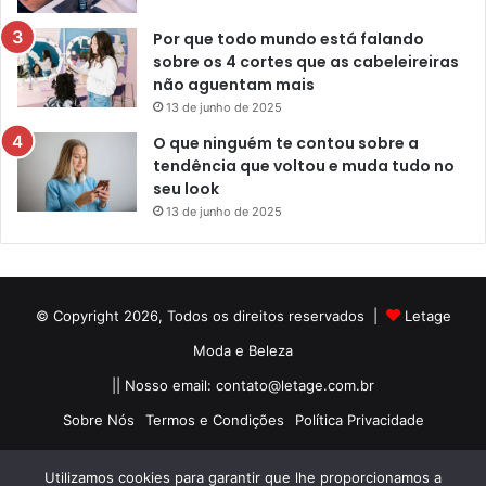
Por que todo mundo está falando
sobre os 4 cortes que as cabeleireiras
não aguentam mais
13 de junho de 2025
O que ninguém te contou sobre a
tendência que voltou e muda tudo no
seu look
13 de junho de 2025
© Copyright 2026, Todos os direitos reservados |
Letage
Moda e Beleza
|| Nosso email:
contato@letage.com.br
Sobre Nós
Termos e Condições
Política Privacidade
Facebook
Pinterest
Instagram
Utilizamos cookies para garantir que lhe proporcionamos a