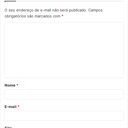
O seu endereço de e-mail não será publicado.
Campos
obrigatórios são marcados com
*
C
o
m
e
n
t
á
Nome
*
r
i
o
E-mail
*
*