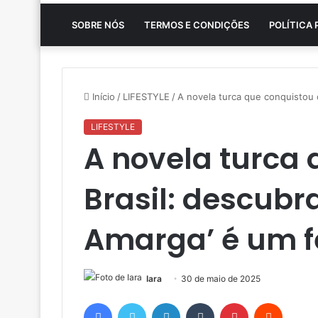
SOBRE NÓS
TERMOS E CONDIÇÕES
POLÍTICA 
Início
/
LIFESTYLE
/
A novela turca que conquistou 
LIFESTYLE
A novela turca 
Brasil: descubr
Amarga’ é um 
Iara
30 de maio de 2025
Facebook
Twitter
Linkedin
Tumblr
Pinterest
Reddit