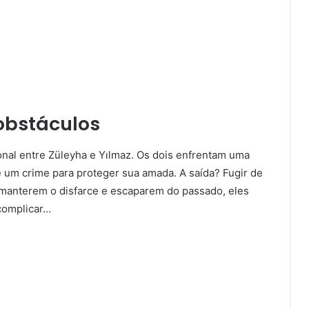
obstáculos
onal entre Züleyha e Yılmaz. Os dois enfrentam uma
e um crime para proteger sua amada. A saída? Fugir de
manterem o disfarce e escaparem do passado, eles
 complicar…