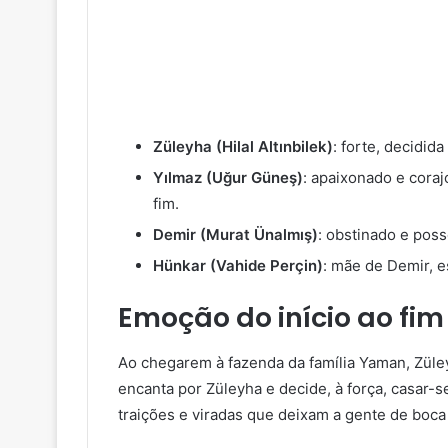
Züleyha (Hilal Altınbilek)
: forte, decidid
Yılmaz (Uğur Güneş)
: apaixonado e coraj
fim.
Demir (Murat Ünalmış)
: obstinado e poss
Hünkar (Vahide Perçin)
: mãe de Demir, es
Emoção do início ao fim
Ao chegarem à fazenda da família Yaman, Züle
encanta por Züleyha e decide, à força, casar-s
traições e viradas que deixam a gente de boca 