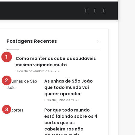
Artigo
Switch
Procurar
aleatório
skin
por
Postagens Recentes
Como manter os cabelos saudáveis
mesmo viajando muito
24 de novembro de 2025
As unhas de São João
que todo mundo vai
querer aprender
16 de junho de 2025
Por que todo mundo
está falando sobre os 4
cortes que as
cabeleireiras não