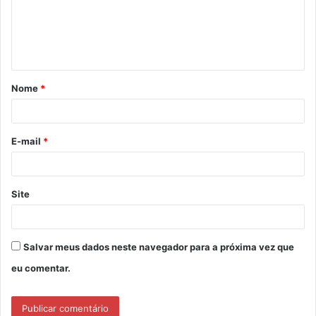
e
n
t
á
Nome
*
r
i
o
E-mail
*
*
Site
Salvar meus dados neste navegador para a próxima vez que
eu comentar.