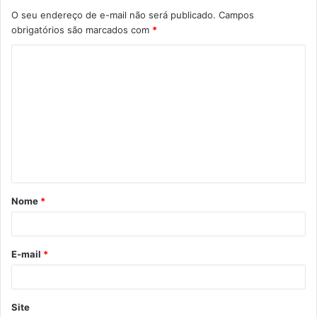
O seu endereço de e-mail não será publicado.
Campos
obrigatórios são marcados com
*
C
o
m
e
n
t
á
Nome
*
r
i
o
E-mail
*
*
Site