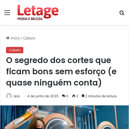
Menu
P
p
Início
/
Cabelo
Cabelo
O segredo dos cortes que
ficam bons sem esforço (e
quase ninguém conta)
Iara
4 de junho de 2025
0
2
2 minutos de leitura