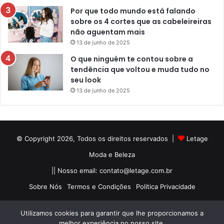
Por que todo mundo está falando
sobre os 4 cortes que as cabeleireiras
não aguentam mais
13 de junho de 2025
O que ninguém te contou sobre a
tendência que voltou e muda tudo no
seu look
13 de junho de 2025
© Copyright 2026, Todos os direitos reservados |
Letage
Moda e Beleza
|| Nosso email:
contato@letage.com.br
Sobre Nós
Termos e Condições
Política Privacidade
Facebook
Pinterest
Instagram
Utilizamos cookies para garantir que lhe proporcionamos a
melhor experiência no nosso site.