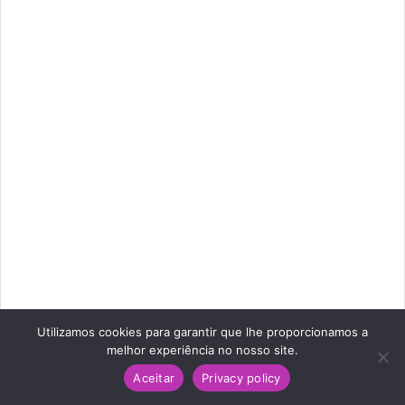
Utilizamos cookies para garantir que lhe proporcionamos a
melhor experiência no nosso site.
Aceitar
Privacy policy
Facebook
Twitter
Pinterest
Reddit
WhatsApp
Telegram