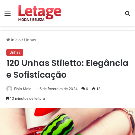
Menu
P
p
Início
/
Unhas
Unhas
120 Unhas Stiletto: Elegância
e Sofisticação
Elvis Melo
6 de fevereiro de 2024
0
13
13 minutos de leitura