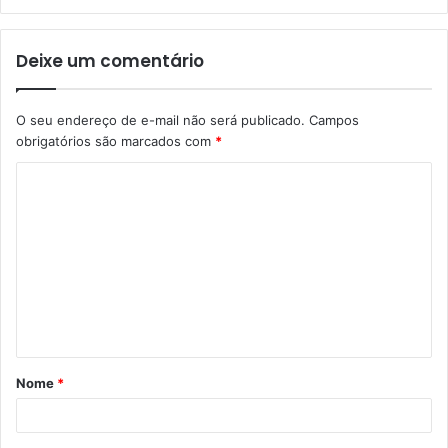
Deixe um comentário
O seu endereço de e-mail não será publicado.
Campos
obrigatórios são marcados com
*
C
o
m
e
n
t
á
Nome
*
r
i
o