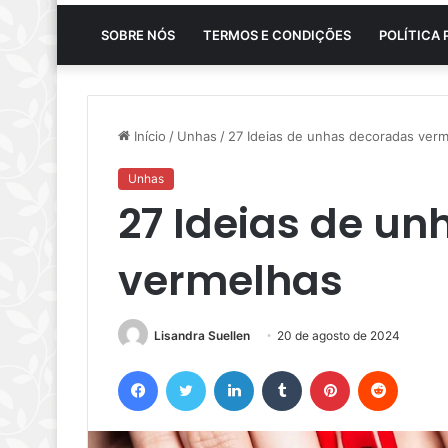
SOBRE NÓS
TERMOS E CONDIÇÕES
POLÍTICA 
Início
/
Unhas
/
27 Ideias de unhas decoradas ver
Unhas
27 Ideias de u
vermelhas
Lisandra Suellen
20 de agosto de 2024
Facebook
Twitter
Linkedin
Tumblr
Pinterest
Reddit