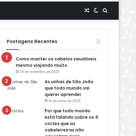
Artigo
Switch
Procurar
aleatório
skin
por
Postagens Recentes
Como manter os cabelos saudáveis
mesmo viajando muito
24 de novembro de 2025
As unhas de São João
que todo mundo vai
querer aprender
16 de junho de 2025
Por que todo mundo
está falando sobre os 4
cortes que as
cabeleireiras não