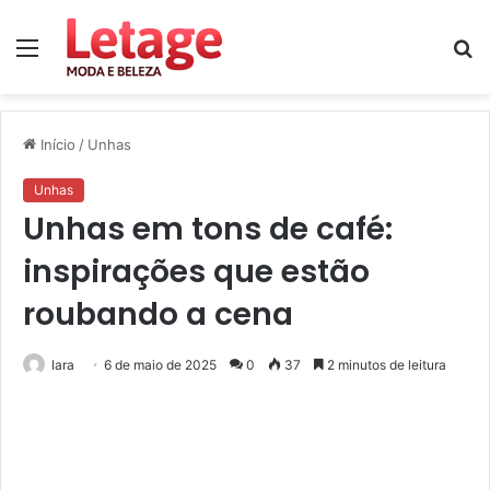
Menu
P
p
Início
/
Unhas
Unhas
Unhas em tons de café:
inspirações que estão
roubando a cena
Iara
6 de maio de 2025
0
37
2 minutos de leitura