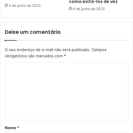
como evitá-los de vez
4 de junho de 2025
4 de junho de 2025
Deixe um comentário
O seu endereço de e-mail não será publicado.
Campos
obrigatórios são marcados com
*
C
o
m
e
n
t
á
Nome
*
r