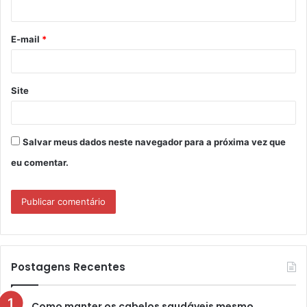
i
o
E-mail
*
*
Site
Salvar meus dados neste navegador para a próxima vez que
eu comentar.
Postagens Recentes
Como manter os cabelos saudáveis mesmo