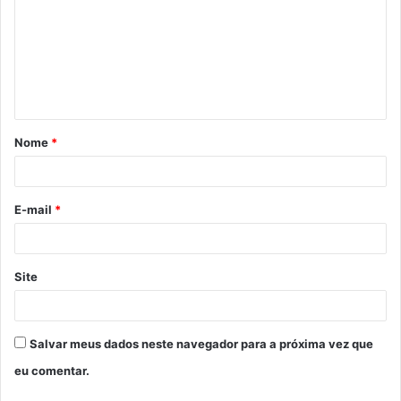
m
e
n
t
á
Nome
*
r
i
o
E-mail
*
*
Site
Salvar meus dados neste navegador para a próxima vez que
eu comentar.