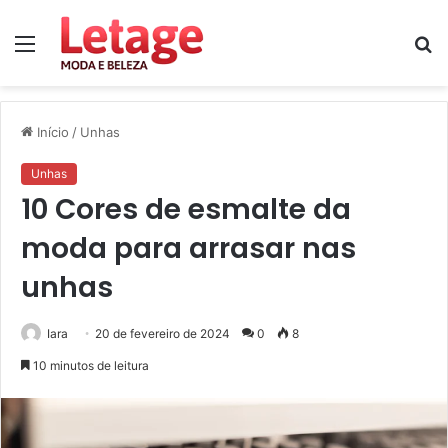
Menu
P
p
Início
/
Unhas
Unhas
10 Cores de esmalte da
moda para arrasar nas
unhas
Iara
20 de fevereiro de 2024
0
8
10 minutos de leitura