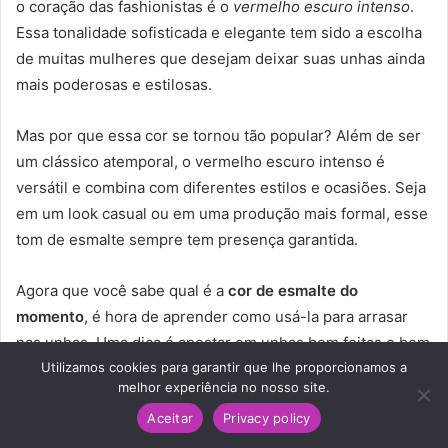
o coração das fashionistas é o
vermelho escuro intenso
.
Essa tonalidade sofisticada e elegante tem sido a escolha
de muitas mulheres que desejam deixar suas unhas ainda
mais poderosas e estilosas.
Mas por que essa cor se tornou tão popular? Além de ser
um clássico atemporal, o vermelho escuro intenso é
versátil e combina com diferentes estilos e ocasiões. Seja
em um look casual ou em uma produção mais formal, esse
tom de esmalte sempre tem presença garantida.
Agora que você sabe qual é a
cor de esmalte do
momento
, é hora de aprender como usá-la para arrasar
nas unhas. Uma dica é apostar em unhas bem feitas e bem
Utilizamos cookies para garantir que lhe proporcionamos a
cuidadas, pois a cor do esmalte ganha ainda mais
melhor experiência no nosso site.
destaque quando as unhas estão bonitas e saudáveis.
Aceitar
Privacy policy
Experimente combinar o vermelho escuro intenso com
Facebook
Twitter
Pinterest
Reddit
WhatsApp
Telegram