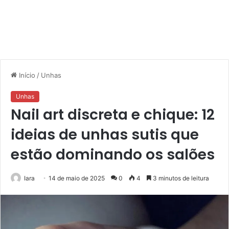
Início
/
Unhas
Unhas
Nail art discreta e chique: 12
ideias de unhas sutis que
estão dominando os salões
Iara
14 de maio de 2025
0
4
3 minutos de leitura