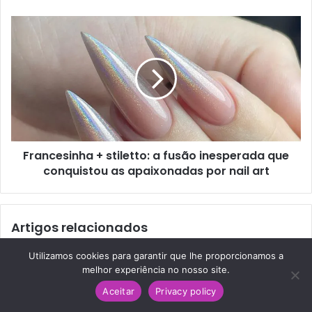
Francesinha + stiletto: a fusão inesperada que
conquistou as apaixonadas por nail art
Artigos relacionados
Utilizamos cookies para garantir que lhe proporcionamos a
melhor experiência no nosso site.
Aceitar
Privacy policy
Facebook
Twitter
Pinterest
Reddit
WhatsApp
Telegram